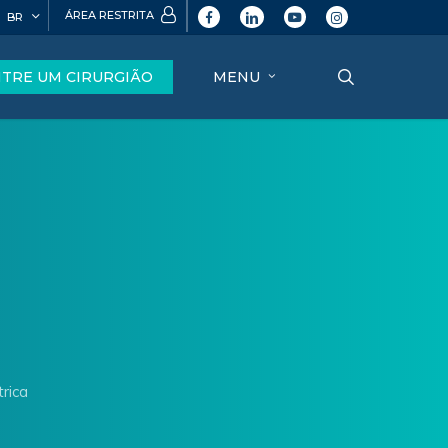
ÁREA RESTRITA
BR
facebook
linkedin
youtube
instagram
search
TRE UM CIRURGIÃO
MENU
rica