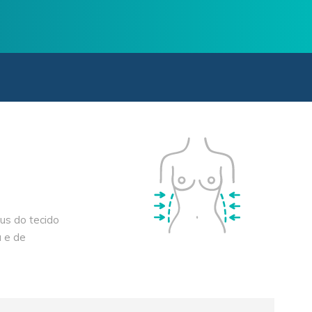
us do tecido
a e de