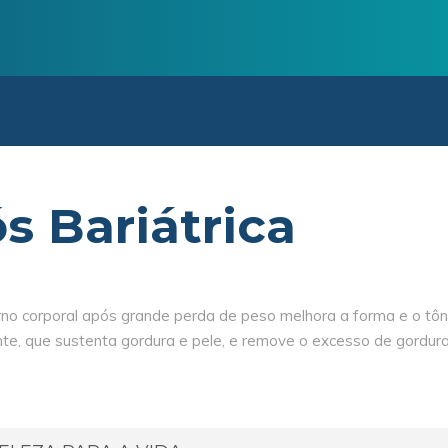
s Bariátrica
rno corporal após grande perda de peso melhora a forma e o tôn
te, que sustenta gordura e pele, e remove o excesso de gordur