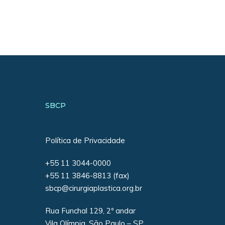
• Exa
• Aréo
•
Lift
• Impl
la. Os
• Lift
• Cont
excess
• Inci
SBCP
adicio
• Anes
• Hem
Política de Privacidade
• Seda
• A an
+55 11 3044-0000
• Lift
+55 11 3846-8813 (fax)
coxas.
sbcp@cirurgiaplastica.org.br
• Lift
• Lift
Rua Funchal 129, 2º andar
• Sutu
Vila Olímpia, São Paulo – SP