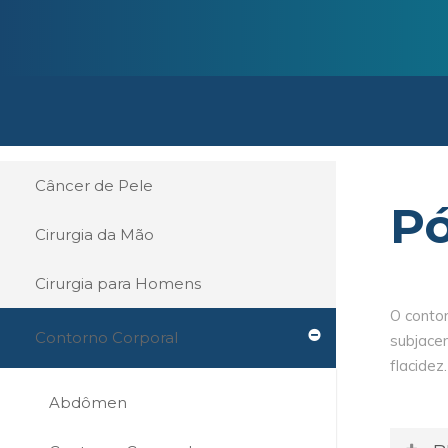
Câncer de Pele
Pó
Cirurgia da Mão
Cirurgia para Homens
O conto
Contorno Corporal
subjacen
flacidez.
Abdômen