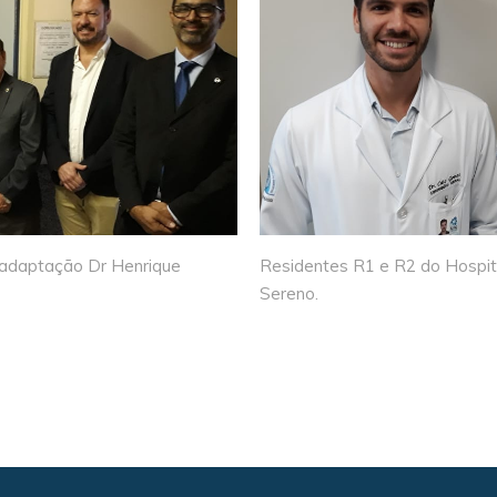
eadaptação Dr Henrique
Residentes R1 e R2 do Hospita
Sereno.