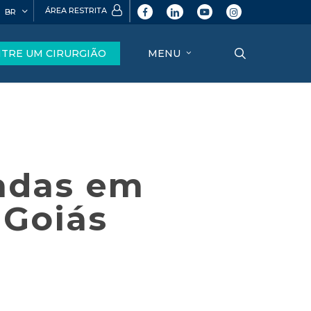
ÁREA RESTRITA
BR
facebook
linkedin
youtube
instagram
search
TRE UM CIRURGIÃO
MENU
iadas em
 Goiás