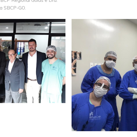
SBCP Regional Goiás e Dra.
 da SBCP-GO.