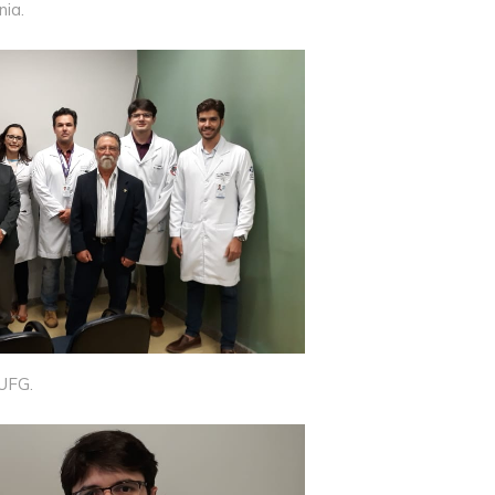
nia.
 UFG.