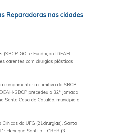
icas Reparadoras nas cidades
oiás (SBCP-GO) e Fundação IDEAH-
s carentes com cirurgias plásticas
para cumprimentar a comitiva da SBCP-
 IDEAH-SBCP precedeu a 32ª Jornada
na Santa Casa de Catalão, município a
s Clínicas da UFG (21cirurgias), Santa
 Dr Henrique Santillo – CRER (3