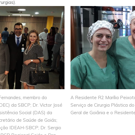
urgias).
n Fernandes, membro do
A Residente R2 Marília Peixot
DEC) da SBCP; Dr. Victor José
Serviço de Cirurgia Plástica d
istência Social (DAS) da
Geral de Goiânia e o Residente
cretário de Saúde de Goiás;
dação IDEAH-SBCP; Dr. Sergio