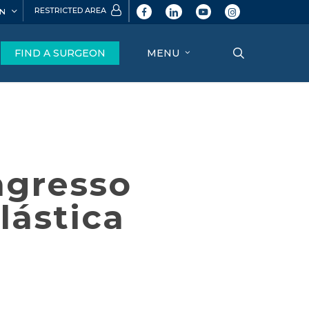
RESTRICTED AREA
N
facebook
linkedin
youtube
instagram
search
FIND A SURGEON
MENU
ngresso
lástica