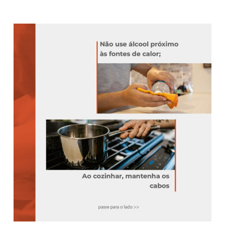
carrosselA1
_logonova