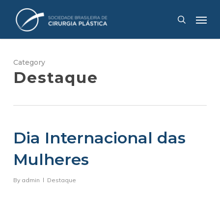
Skip
Menu
to
search
main
content
Category
Destaque
Dia Internacional das
Mulheres
By
admin
Destaque