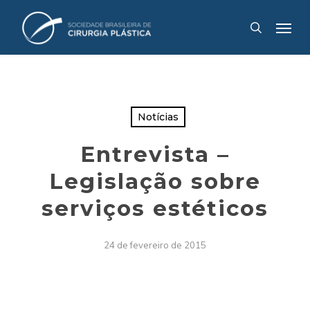
Skip
Menu
to
search
main
content
Notícias
Entrevista –
Legislação sobre
serviços estéticos
24 de fevereiro de 2015