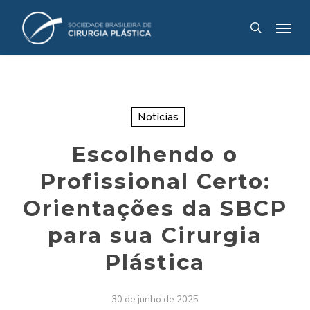
Skip
Menu
to
search
main
content
Notícias
Escolhendo o
Profissional Certo:
Orientações da SBCP
para sua Cirurgia
Plástica
30 de junho de 2025