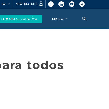
ÁREA RESTRITA
BR
facebook
linkedin
youtube
instagram
search
TRE UM CIRURGIÃO
MENU
para todos