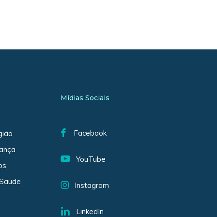
Mídias Sociais
Facebook
gião
iança
YouTube
os
 Saude
Instagram
LinkedIn