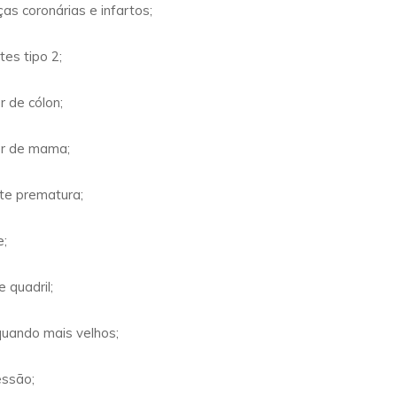
s coronárias e infartos;
es tipo 2;
 de cólon;
er de mama;
e prematura;
e;
 quadril;
uando mais velhos;
essão;