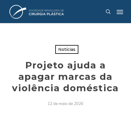
Skip
Menu
to
search
main
content
Notícias
Projeto ajuda a
apagar marcas da
violência doméstica
12 de maio de 2026