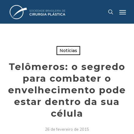
Skip
Menu
to
search
main
content
Notícias
Telômeros: o segredo
para combater o
envelhecimento pode
estar dentro da sua
célula
26 de fevereiro de 2015