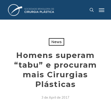
Skip
Menu
to
search
main
content
News
Homens superam
“tabu” e procuram
mais Cirurgias
Plásticas
3 de April de 2017