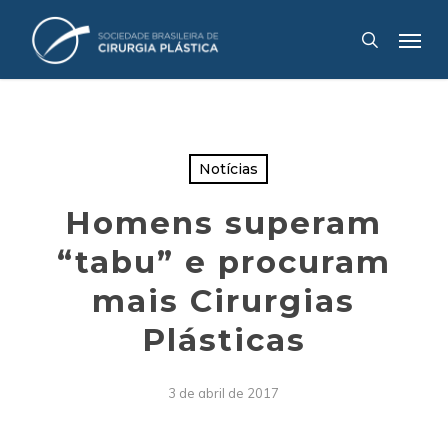
Skip
Menu
to
search
main
content
Notícias
Homens superam
“tabu” e procuram
mais Cirurgias
Plásticas
3 de abril de 2017