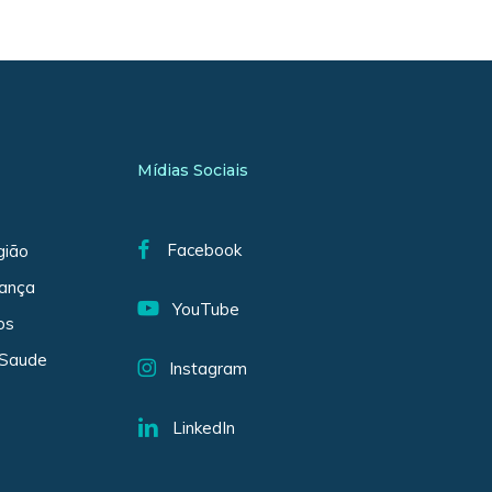
Mídias Sociais
Facebook
gião
iança
YouTube
os
 Saude
Instagram
LinkedIn