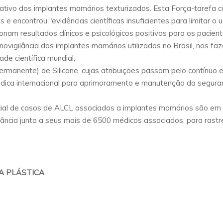
relativo dos implantes mamários texturizados. Esta Força-tarefa 
e encontrou “evidências científicas insuficientes para limitar 
nam resultados clínicos e psicológicos positivos para os pacien
cnovigilância dos implantes mamários utilizados no Brasil, nos 
de científica mundial;
nente) de Silicone, cujas atribuições passam pelo contínuo est
ica internacional para aprimoramento e manutenção da seguran
oficial de casos de ALCL associados a implantes mamários são e
lância junto a seus mais de 6500 médicos associados, para ras
IA PLÁSTICA