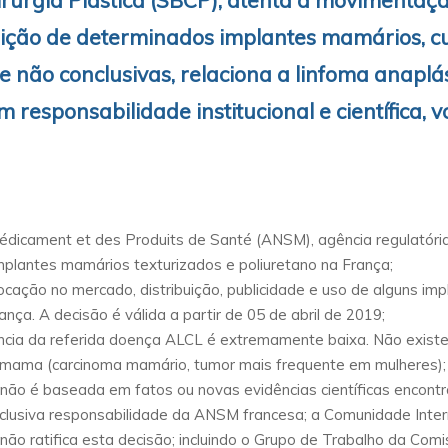
irurgia Plástica (SBCP), atenta à movimentaç
rição de determinados implantes mamários, cuj
 e não conclusivas, relaciona a linfoma anaplá
 responsabilidade institucional e científica,
dicament et des Produits de Santé (ANSM), agência regulatória 
implantes mamários texturizados e poliuretano na França;
cação no mercado, distribuição, publicidade e uso de alguns imp
ança. A decisão é válida a partir de 05 de abril de 2019;
ência da referida doença ALCL é extremamente baixa. Não existe
de mama (carcinoma mamário, tumor mais frequente em mulheres);
não é baseada em fatos ou novas evidências científicas encon
clusiva responsabilidade da ANSM francesa; a Comunidade Interna
não ratifica esta decisão; incluindo o Grupo de Trabalho da Comi