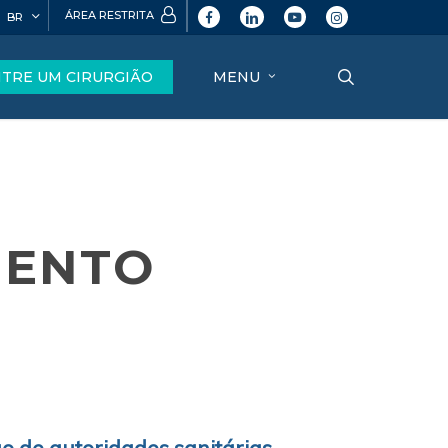
ÁREA RESTRITA
BR
facebook
linkedin
youtube
instagram
search
TRE UM CIRURGIÃO
MENU
MENTO