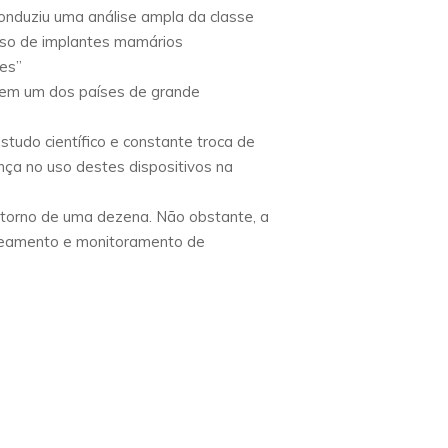
conduziu uma análise ampla da classe
o uso de implantes mamários
tes”
fazem um dos países de grande
udo científico e constante troca de
ça no uso destes dispositivos na
m torno de uma dezena. Não obstante, a
treamento e monitoramento de